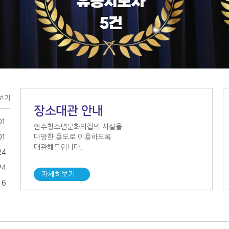
보기
장소대관 안내
01
연수청소년문화의집의 시설을
01
다양한 용도로 이용하도록
대관해드립니다.
24
24
자세히보기
16